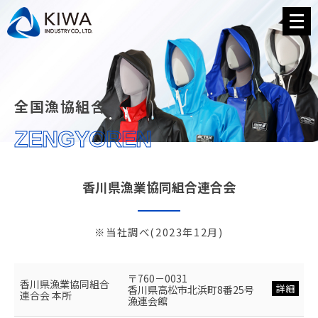
メ
ニ
ュ
ー
を
開
く
全国漁協組合
ZENGYOREN
香川県漁業協同組合連合会
※当社調べ(2023年12月)
〒760－0031
香川県漁業協同組合
詳細
香川県高松市北浜町8番25号
連合会 本所
漁連会館