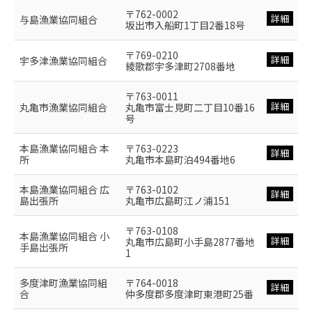
〒762-0002
詳細
与島漁業協同組合
坂出市入船町1丁目2番18号
〒769-0210
詳細
宇多津漁業協同組合
綾歌郡宇多津町2708番地
〒763-0011
詳細
丸亀市漁業協同組合
丸亀市富士見町二丁目10番16
号
本島漁業協同組合 本
〒763-0223
詳細
所
丸亀市本島町泊494番地6
本島漁業協同組合 広
〒763-0102
詳細
島出張所
丸亀市広島町江ノ浦151
〒763-0108
本島漁業協同組合 小
詳細
丸亀市広島町小手島2877番地
手島出張所
1
多度津町漁業協同組
〒764-0018
詳細
合
仲多度郡多度津町東港町25番