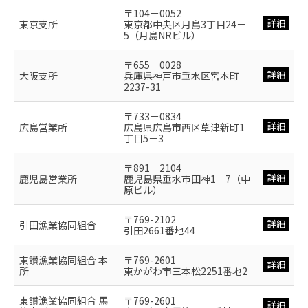
〒104－0052
詳細
東京支所
東京都中央区月島3丁目24－
5（月島NRビル）
〒655－0028
詳細
大阪支所
兵庫県神戸市垂水区宮本町
2237-31
〒733－0834
詳細
広島営業所
広島県広島市西区草津新町1
丁目5－3
〒891－2104
詳細
鹿児島営業所
鹿児島県垂水市田神1－7（中
原ビル）
〒769-2102
詳細
引田漁業協同組合
引田2661番地44
東讃漁業協同組合 本
〒769-2601
詳細
所
東かがわ市三本松2251番地2
東讃漁業協同組合 馬
〒769-2601
詳細