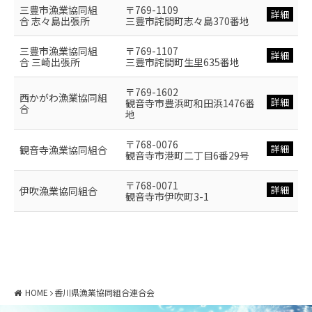
三豊市漁業協同組
〒769-1109
詳細
合 志々島出張所
三豊市詫間町志々島370番地
三豊市漁業協同組
〒769-1107
詳細
合 三崎出張所
三豊市詫間町生里635番地
〒769-1602
西かがわ漁業協同組
詳細
観音寺市豊浜町和田浜1476番
合
地
〒768-0076
詳細
観音寺漁業協同組合
観音寺市港町二丁目6番29号
〒768-0071
詳細
伊吹漁業協同組合
観音寺市伊吹町3-1
HOME
香川県漁業協同組合連合会