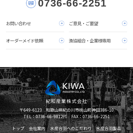
0736-66-2251
お問い合わせ
ご意見・ご要望
オーダーメイド依頼
漁協組合・企業様専用
紀和産業株式会社
〒649-6123 和歌山県紀の川市桃山町神田386-10
TEL：0736-66-9812㈹ FAX：0736-66-2251
トップ
会社案内
水産合羽へのこだわり
水産合羽製品