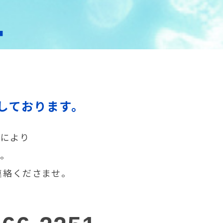
T
しております。
声により
す。
連絡くださませ。