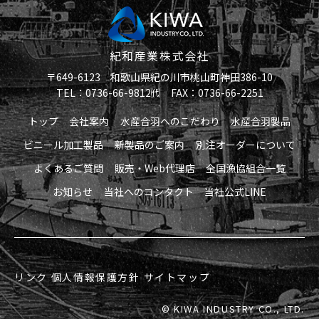
紀和産業株式会社
〒649-6123 和歌山県紀の川市桃山町神田386-10
TEL：0736-66-9812㈹ FAX：0736-66-2251
トップ
会社案内
水産合羽へのこだわり
水産合羽製品
ビニール加工製品
新製品のご案内
別注オーダーについて
よくあるご質問
販売・Web代理店
全国漁協組合一覧
お知らせ
当社へのコンタクト
当社公式LINE
リンク
個人情報保護方針
サイトマップ
© KIWA INDUSTRY CO., LTD.