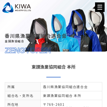
メ
ニ
ュ
ー
を
開
く
香川県漁業協同組合連合会
全国漁協組合
ZENGYOREN
東讃漁業協同組合 本所
所属
香川県漁業協同組合連合会
組合名・支所名
東讃漁業協同組合 本所
所在地
〒769-2601