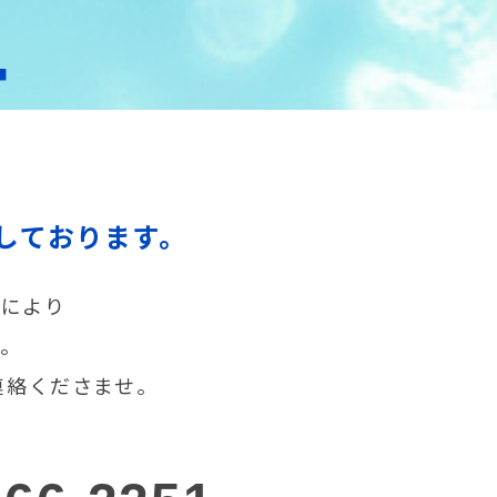
T
しております。
声により
す。
連絡くださませ。