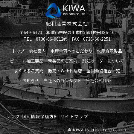
紀和産業株式会社
〒649-6123 和歌山県紀の川市桃山町神田386-10
TEL：0736-66-9812㈹ FAX：0736-66-2251
トップ
会社案内
水産合羽へのこだわり
水産合羽製品
ビニール加工製品
新製品のご案内
別注オーダーについて
よくあるご質問
販売・Web代理店
全国漁協組合一覧
お知らせ
当社へのコンタクト
当社公式LINE
リンク
個人情報保護方針
サイトマップ
© KIWA INDUSTRY CO., LTD.