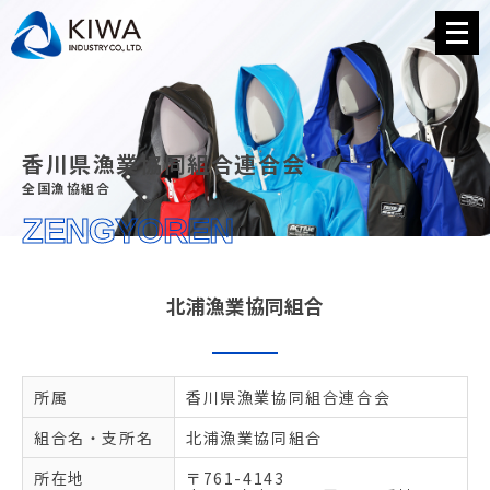
メ
ニ
ュ
ー
を
開
く
香川県漁業協同組合連合会
全国漁協組合
ZENGYOREN
北浦漁業協同組合
所属
香川県漁業協同組合連合会
組合名・支所名
北浦漁業協同組合
所在地
〒761-4143