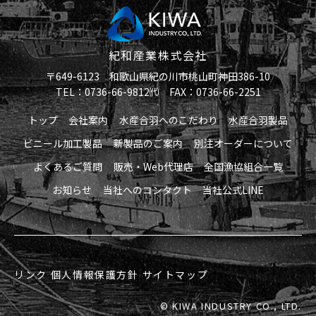
紀和産業株式会社
〒649-6123 和歌山県紀の川市桃山町神田386-10
TEL：0736-66-9812㈹ FAX：0736-66-2251
トップ
会社案内
水産合羽へのこだわり
水産合羽製品
ビニール加工製品
新製品のご案内
別注オーダーについて
よくあるご質問
販売・Web代理店
全国漁協組合一覧
お知らせ
当社へのコンタクト
当社公式LINE
リンク
個人情報保護方針
サイトマップ
© KIWA INDUSTRY CO., LTD.