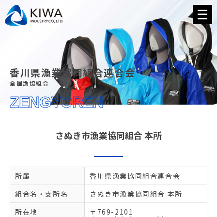
メ
ニ
ュ
ー
を
開
く
香川県漁業協同組合連合会
全国漁協組合
ZENGYOREN
さぬき市漁業協同組合 本所
所属
香川県漁業協同組合連合会
組合名・支所名
さぬき市漁業協同組合 本所
所在地
〒769-2101