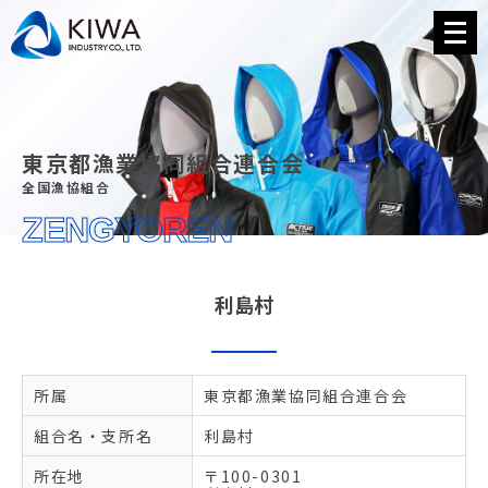
メ
ニ
ュ
ー
を
開
く
東京都漁業協同組合連合会
全国漁協組合
ZENGYOREN
利島村
所属
東京都漁業協同組合連合会
組合名・支所名
利島村
所在地
〒100-0301