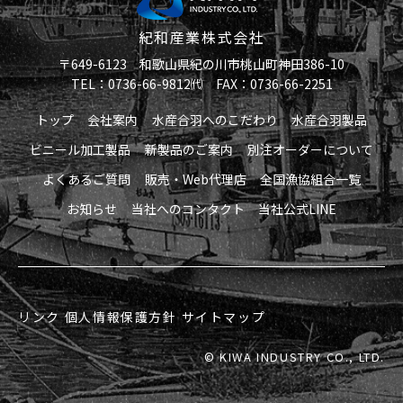
紀和産業株式会社
〒649-6123 和歌山県紀の川市桃山町神田386-10
TEL：0736-66-9812㈹ FAX：0736-66-2251
トップ
会社案内
水産合羽へのこだわり
水産合羽製品
ビニール加工製品
新製品のご案内
別注オーダーについて
よくあるご質問
販売・Web代理店
全国漁協組合一覧
お知らせ
当社へのコンタクト
当社公式LINE
リンク
個人情報保護方針
サイトマップ
© KIWA INDUSTRY CO., LTD.