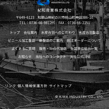
紀和産業株式会社
〒649-6123 和歌山県紀の川市桃山町神田386-10
TEL：0736-66-9812㈹ FAX：0736-66-2251
トップ
会社案内
水産合羽へのこだわり
水産合羽製品
ビニール加工製品
新製品のご案内
別注オーダーについて
よくあるご質問
販売・Web代理店
全国漁協組合一覧
お知らせ
当社へのコンタクト
当社公式LINE
リンク
個人情報保護方針
サイトマップ
© KIWA INDUSTRY CO., LTD.