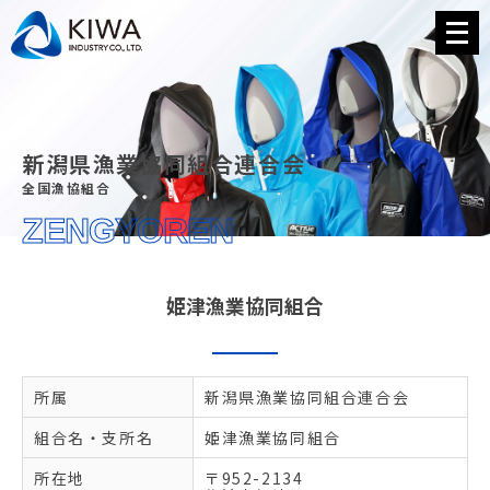
メ
ニ
ュ
ー
を
開
く
新潟県漁業協同組合連合会
全国漁協組合
ZENGYOREN
姫津漁業協同組合
所属
新潟県漁業協同組合連合会
組合名・支所名
姫津漁業協同組合
所在地
〒952-2134