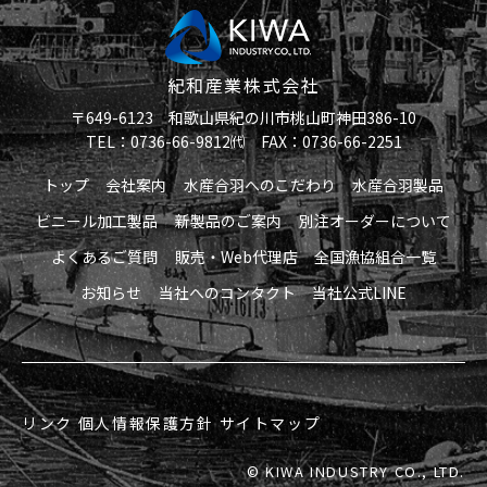
紀和産業株式会社
〒649-6123 和歌山県紀の川市桃山町神田386-10
TEL：0736-66-9812㈹ FAX：0736-66-2251
トップ
会社案内
水産合羽へのこだわり
水産合羽製品
ビニール加工製品
新製品のご案内
別注オーダーについて
よくあるご質問
販売・Web代理店
全国漁協組合一覧
お知らせ
当社へのコンタクト
当社公式LINE
リンク
個人情報保護方針
サイトマップ
© KIWA INDUSTRY CO., LTD.