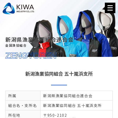
メ
ニ
ュ
ー
を
開
く
新潟県漁業協同組合連合会
全国漁協組合
ZENGYOREN
新潟漁業協同組合 五十嵐浜支所
所属
新潟県漁業協同組合連合会
組合名・支所名
新潟漁業協同組合 五十嵐浜支所
所在地
〒950-2102