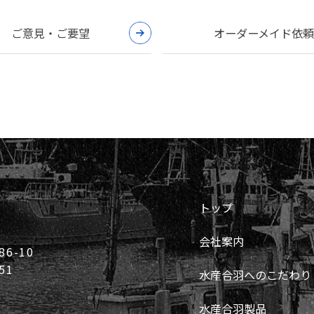
ご意見・ご要望
オーダーメイド依頼
トップ
会社案内
6-10
51
水産合羽へのこだわり
水産合羽製品