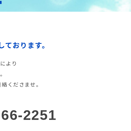
T
しております。
声により
す。
連絡くださませ。
-66-2251