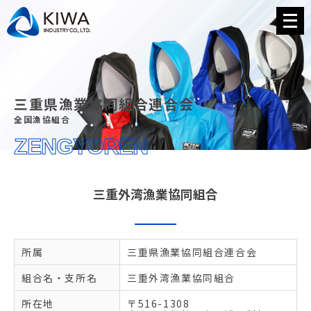
メ
ニ
ュ
ー
を
開
く
三重県漁業協同組合連合会
全国漁協組合
ZENGYOREN
三重外湾漁業協同組合
所属
三重県漁業協同組合連合会
組合名・支所名
三重外湾漁業協同組合
所在地
〒516-1308