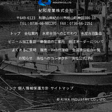
紀和産業株式会社
〒649-6123 和歌山県紀の川市桃山町神田386-10
TEL：0736-66-9812㈹ FAX：0736-66-2251
トップ
会社案内
水産合羽へのこだわり
水産合羽製品
ビニール加工製品
新製品のご案内
別注オーダーについて
よくあるご質問
販売・Web代理店
全国漁協組合一覧
お知らせ
当社へのコンタクト
当社公式LINE
リンク
個人情報保護方針
サイトマップ
© KIWA INDUSTRY CO., LTD.