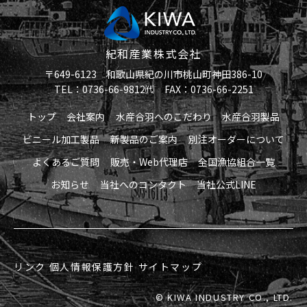
紀和産業株式会社
〒649-6123 和歌山県紀の川市桃山町神田386-10
TEL：0736-66-9812㈹ FAX：0736-66-2251
トップ
会社案内
水産合羽へのこだわり
水産合羽製品
ビニール加工製品
新製品のご案内
別注オーダーについて
よくあるご質問
販売・Web代理店
全国漁協組合一覧
お知らせ
当社へのコンタクト
当社公式LINE
リンク
個人情報保護方針
サイトマップ
© KIWA INDUSTRY CO., LTD.