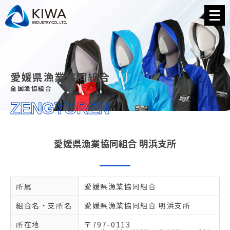
メ
ニ
ュ
ー
を
開
く
愛媛県漁業協同組合
全国漁協組合
ZENGYOREN
愛媛県漁業協同組合 明浜支所
所属
愛媛県漁業協同組合
組合名・支所名
愛媛県漁業協同組合 明浜支所
所在地
〒797-0113