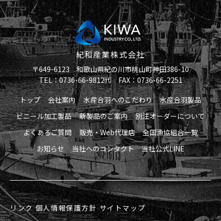
紀和産業株式会社
〒649-6123 和歌山県紀の川市桃山町神田386-10
TEL：0736-66-9812㈹ FAX：0736-66-2251
トップ
会社案内
水産合羽へのこだわり
水産合羽製品
ビニール加工製品
新製品のご案内
別注オーダーについて
よくあるご質問
販売・Web代理店
全国漁協組合一覧
お知らせ
当社へのコンタクト
当社公式LINE
リンク
個人情報保護方針
サイトマップ