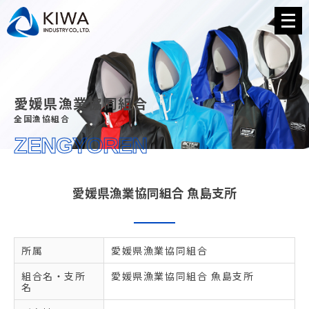
メ
ニ
ュ
ー
を
開
く
愛媛県漁業協同組合
全国漁協組合
ZENGYOREN
愛媛県漁業協同組合 魚島支所
所属
愛媛県漁業協同組合
組合名・支所
愛媛県漁業協同組合 魚島支所
名