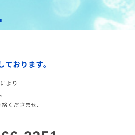
T
しております。
声により
す。
連絡くださませ。