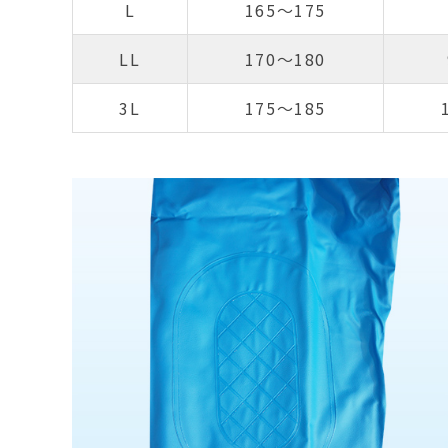
L
165～175
LL
170～180
3L
175～185