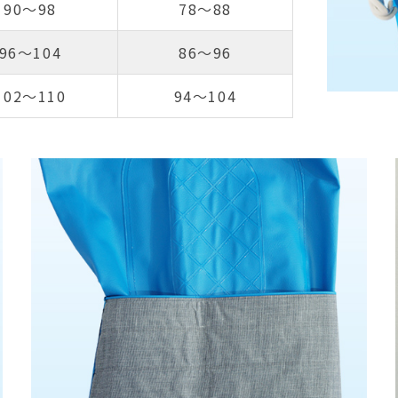
90～98
78～88
96～104
86～96
102～110
94～104