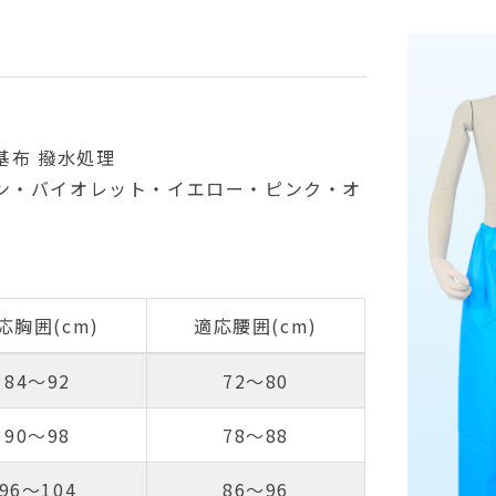
基布 撥水処理
ン・バイオレット・イエロー・ピンク・オ
応胸囲(cm)
適応腰囲(cm)
84～92
72～80
90～98
78～88
96～104
86～96